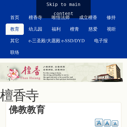
MAIN MENU
Skip to main
content
首页
檀香寺
唯悟法师
成立檀香
修持
教育
幼儿园
福利
檀青
慈爱
视听
其它
e-三圣殿/大愿殿 e-SSD/DYD
电子报
联络
檀香寺
佛教教育