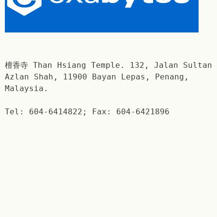
檀香寺 Than Hsiang Temple. 132, Jalan Sultan
Azlan Shah, 11900 Bayan Lepas, Penang,
Malaysia.
Tel: 604-6414822; Fax: 604-6421896