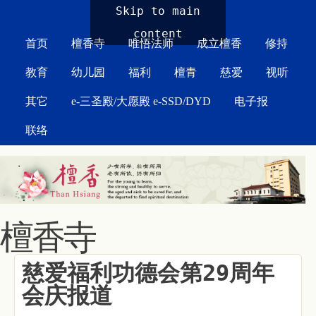
MAIN MENU
Skip to main
content
首页
檀香寺
唯悟法师
成立檀香
修持
教育
幼儿园
福利
檀青
慈爱
视听
其它
e-三圣殿/大愿殿 e-SSD/DYD
电子报
联络
檀香寺
慈爱福利功德会第29周年
会庆报道