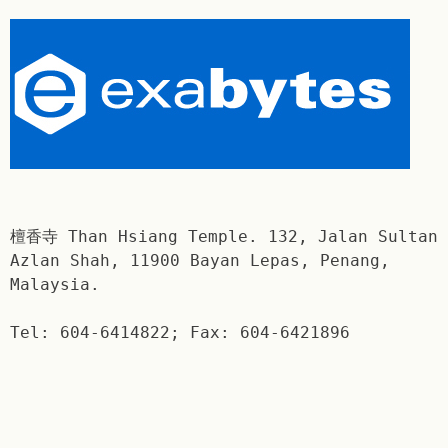
檀香寺 Than Hsiang Temple. 132, Jalan Sultan
Azlan Shah, 11900 Bayan Lepas, Penang,
Malaysia.
Tel: 604-6414822; Fax: 604-6421896