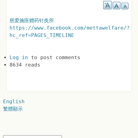
慈爱施医赠药针灸所
https://www.facebook.com/mettawelfare/?
hc_ref=PAGES_TIMELINE
Log in
to post comments
8634 reads
English
繁體顯示