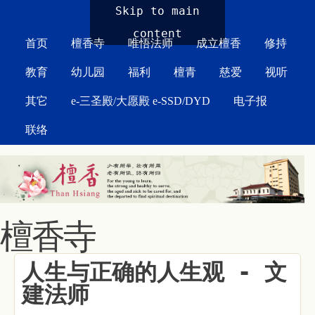
MAIN MENU
Skip to main
content
首页
檀香寺
唯悟法师
成立檀香
修持
教育
幼儿园
福利
檀青
慈爱
视听
其它
e-三圣殿/大愿殿 e-SSD/DYD
电子报
联络
檀香寺
人生与正确的人生观 - 文
建法师