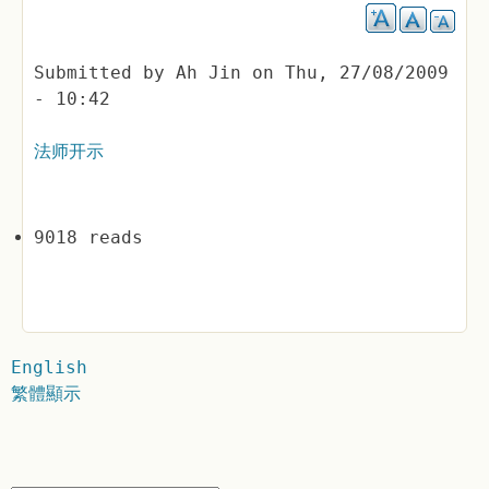
Submitted by
Ah Jin
on
Thu, 27/08/2009
- 10:42
法师开示
9018 reads
English
繁體顯示