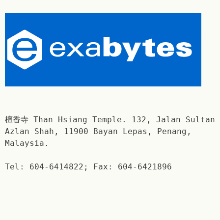
檀香寺 Than Hsiang Temple. 132, Jalan Sultan
Azlan Shah, 11900 Bayan Lepas, Penang,
Malaysia.
Tel: 604-6414822; Fax: 604-6421896