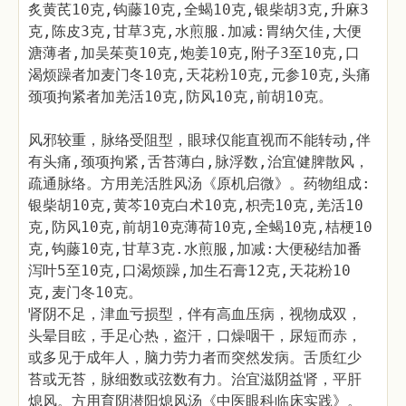
炙黄芪10克,钩藤10克,全蝎10克,银柴胡3克,升麻3
克,陈皮3克,甘草3克,水煎服.加减:胃纳欠佳,大便
溏薄者,加吴茱萸10克,炮姜10克,附子3至10克,口
渴烦躁者加麦门冬10克,天花粉10克,元参10克,头痛
颈项拘紧者加羌活10克,防风10克,前胡10克。
风邪较重，脉络受阻型，眼球仅能直视而不能转动,伴
有头痛,颈项拘紧,舌苔薄白,脉浮数,治宜健脾散风，
疏通脉络。方用羌活胜风汤《原机启微》。药物组成:
银柴胡10克,黄芩10克白术10克,枳壳10克,羌活10
克,防风10克,前胡10克薄荷10克,全蝎10克,桔梗10
克,钩藤10克,甘草3克.水煎服,加减:大便秘结加番
泻叶5至10克,口渴烦躁,加生石膏12克,天花粉10
克,麦门冬10克。
肾阴不足，津血亏损型，伴有高血压病，视物成双，
头晕目眩，手足心热，盗汗，口燥咽干，尿短而赤，
或多见于成年人，脑力劳力者而突然发病。舌质红少
苔或无苔，脉细数或弦数有力。治宜滋阴益肾，平肝
熄风。方用育阴潜阳熄风汤《中医眼科临床实践》。