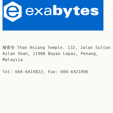
檀香寺 Than Hsiang Temple. 132, Jalan Sultan
Azlan Shah, 11900 Bayan Lepas, Penang,
Malaysia.
Tel: 604-6414822; Fax: 604-6421896