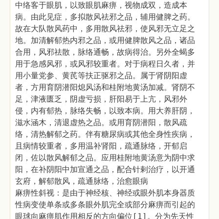
中络客于眼肌，以致眼肌麻痹，视物成双，造成本
病。由此见症，多拟散风祛邪之品，辅用健脾之药。
故在大队散风药中，多用散风祛邪，使风邪无立足之
地。加清解郁热内邪之品，或用健脾散风之品，诸品
合用，风邪祛散，脉络通畅，故病得治。另外全蝎多
用于急感风邪，或风邪较重者。对于病程日久者，并
用小量党参、黄芪等扶正驱邪之品。属于肾阴阳虚
者，方用育阴潜阳熄风汤和桂附地黄汤加减。肾阴不
足，津液匮乏，阴虚亏损，肝阳易于上亢，风邪外
侵，内有郁热，脉络失畅，以致本病。用大养肝阴，
滋水涵木，清退虚热之品。或用育阴潜阳，散风疏
络，清热解郁之药。伴有糖尿病或其他全身性疾病，
且病情较重者，多用温补肾阳，疏通脉络，开郁启
闭，佐以散风解郁之品。应用桂附地黄汤意为阴中求
阳，在补阴阳中加宣通之品，配合针剌治疗，以开通
玄府，解郁散风，疏通脉络，治愈眼病
麻痹性斜视：是由于神经核、神经或眼外肌本身器质
性病变使单条或多条眼外肌完全或部分麻痹而引起的
眼球向麻痹肌作用相反的方向偏位[1]。分为先天性