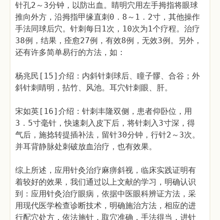
针孔2～3分钟，以防出血。睛明穴用左手拇指将眼球
推向外方，沿拇指甲缘直刺0．8～1．2寸，其他操作
手法同球后穴。针刺每日1次，10次为1个疗程。治疗
38例，结果，痊愈27例，有效8例，无效3例。另外，
还有许多简单易行的方法，如：
杨兆民[15]介绍：内斜针刺球后、瞳子髎、合谷；外
斜针刺睛明，拈竹、风池。耳穴针刺眼、肝。
宋如英[16]介绍：针刺丰隆双侧，患者仰卧位，用
3．5寸毫针，快速刺入皮下后，将针刺入3寸深，得
气后，施捻转提插补法，留针30分钟，行针2～3次。
并耳背静脉处刺破放血治疗，也有效果。
综上所述，应用针灸治疗麻痹斜视，临床实践证明有
着较好的效果，我们通过以上文献的学习，明确认识
到：应用针灸治疗眼病，依据中医眼科辨证方法，采
用现代医学检查诊断技术，明确施治方法，相应的进
行配穴处方，依法施针，取穴准确，手法得当，进针