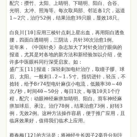
配穴：攒竹、太阳、上睛明、下睛明、阳白、合谷、
光明、太冲、照海等。每次取局部、邻近各1穴，远道
1～2穴，治疗52例，结果治愈39只眼，显效18只。
白良川[10]应用三棱针点刺上星出血，再用阳白透鱼
腰，四面白透睛明，三阴法，共针30次治愈1例。
近年来，《中国针灸》杂志加大了对针灸治疗眼病的
报道，尤其是对各地的新方法和新经验加以介绍，使
许多中医眼科同行深受启发。如：
盛广玉[11]报道：深轻刺加电针治疗，取瞳子髎、球
后、太阳。一般刺1.2～1.5寸。指切进针，轻压，不
捻转，给予Br74型电针麻仪小电流，低频率30～40
次/秒，时间40～50分，每日1次，每项10天1个疗
程，配穴：动眼神经麻痹加睛明、阳白。滑车神经麻
痹加球后、承泣。治疗78例，结果治愈73例，好转3
例，无效2例。这种方法操作容易，便于推广应用，且
临床效果好，值得我们临术上应用。
蔡春梅[12]的方法是：将神经生长因子2毫升分别注