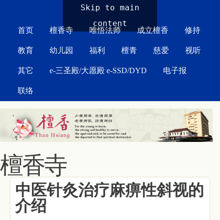
MAIN MENU
Skip to main
content
首页
檀香寺
唯悟法师
成立檀香
修持
教育
幼儿园
福利
檀青
慈爱
视听
其它
e-三圣殿/大愿殿 e-SSD/DYD
电子报
联络
檀香寺
中医针灸治疗麻痹性斜视的
介绍