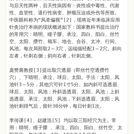
与后天性两种，后天性病因有：炎性或中毒性、代谢
性、血管性、退行性病变、肿瘤压迫或外伤等所致。
中医眼科称为“风牵偏视”[2]，现将近年来临床应用
针灸治疗本病的现状概述如下：国家教科书提出治疗
的常用穴：睛明、瞳子髎、承泣、四白、阳白、丝竹
空、太阳、攒竹、颊车、地仓、合谷、太冲、行间、
风池。每次局部取2～3穴，远端循经配1～2穴。斜向
左者，针刺右侧；斜向右者，针刺左侧。
庞赞襄教授[3]提出取穴透眉（即丝竹空透攒竹
穴）、下睛明、承泣、球后、太阳。手法：太阳、风
池针3～5分，其他穴可针1寸5分。如内斜可选透眉、
球后、太阳、风池；外斜选透眉、太阳、风池；上斜
选透眉、承泣、太阳、风池，下斜选透眉、太阳；风
池针刺得气后，留针30分钟，每日针刺1次。
李传课[4]、赵建浩[5] 均以取三阳经穴为主。常
用：睛明、瞳子髎 、承泣、四白、阳白、丝竹空、太