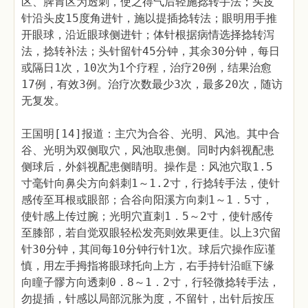
区、脾胃区为透刺，使之得气后轻施捻转手法；头皮
针沿头皮15度角进针，施以提插捻转法；眼明用手推
开眼球，沿近眼球侧进针；体针根据病情选择捻转泻
法，捻转补法；头针留针45分钟，其余30分钟，每日
或隔日1次，10次为1个疗程，治疗20例，结果治愈
17例，有效3例。治疗次数最少3次，最多20次，随访
无复发。
王国明[14]报道：主穴为合谷、光明、风池。其中合
谷、光明为双侧取穴，风池取患侧。同时内斜视配患
侧球后，外斜视配患侧睛明。操作是：风池穴取1.5
寸毫针向鼻尖方向斜刺1～1.2寸，行捻转手法，使针
感传至耳根或眼部；合谷向阳溪方向刺1～1．5寸，
使针感上传过腕；光明穴直刺1．5～2寸，使针感传
至膝部，若自觉双眼轻松发亮则效果更佳。以上3穴留
针30分钟，其间每10分钟行针1次。球后穴操作应谨
慎，用左手拇指将眼球托向上方，右手持针沿眶下缘
向瞳子髎方向透刺0．8～1．2寸，行轻微捻转手法，
勿提插，针感以局部沉胀为度，不留针，出针后按压