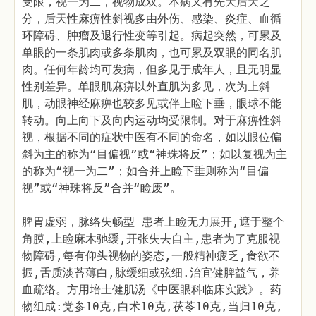
受限，视一为二，视物成双。本病又有先天后天之
分，后天性麻痹性斜视多由外伤、感染、炎症、血循
环障碍、肿瘤及退行性变等引起。病起突然，可累及
单眼的一条肌肉或多条肌肉，也可累及双眼的同名肌
肉。任何年龄均可发病，但多见于成年人，且无明显
性别差异。单眼肌麻痹以外直肌为多见，次为上斜
肌，动眼神经麻痹也较多见或伴上睑下垂，眼球不能
转动。向上向下及向内运动均受限制。对于麻痹性斜
视，根据不同的症状中医有不同的命名，如以眼位偏
斜为主的称为“目偏视”或“神珠将反”；如以复视为主
的称为“视一为二”；如合并上睑下垂则称为“目偏
视”或“神珠将反”合并“睑废”。
脾胃虚弱，脉络失畅型 患者上睑无力展开,遮于整个
角膜,上睑麻木驰缓,开张失去自主,患者为了克服视
物障碍,每有仰头视物的姿态,一般精神疲乏,食欲不
振,舌质淡苔薄白,脉缓细或弦细.治宜健脾益气，养
血疏络。方用培土健肌汤《中医眼科临床实践》。药
物组成:党参10克,白术10克,茯苓10克,当归10克,