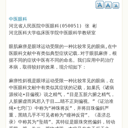
中医眼科
河北省人民医院中医眼科(050051) 张 彬
河北医科大学临床医学院中医眼科学教研室
眼肌麻痹是眼球运动受限的一种比较常见的眼病,在中
医眼科文献中有类似典型症状记载.对于眼肌麻痹，根
据不同的症状中医有不同的命名。我们应用中药治疗
本病，取得较好的效果，现介绍如下：
麻痹性斜视是眼球运动受限一种比较常见的眼病，在
中医眼科文献中有类似其症状的记载，如巢氏《诸病
源候论•目偏视》说之精气，“目是五脏六腑之精气，
人脏腑虚而风邪入于目……睛不正则偏视。”《证治准
绳•七窍门》中称为“神珠将反”，并将目珠偏斜严
重，黑睛几乎不可见者称为“瞳神反背”。《圣济总
录》中称其为“坠睛”。其特征是眼珠突然偏斜，转动