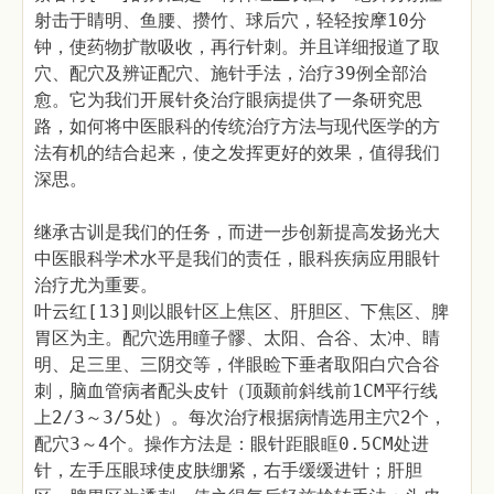
射击于睛明、鱼腰、攒竹、球后穴，轻轻按摩10分
钟，使药物扩散吸收，再行针刺。并且详细报道了取
穴、配穴及辨证配穴、施针手法，治疗39例全部治
愈。它为我们开展针灸治疗眼病提供了一条研究思
路，如何将中医眼科的传统治疗方法与现代医学的方
法有机的结合起来，使之发挥更好的效果，值得我们
深思。
继承古训是我们的任务，而进一步创新提高发扬光大
中医眼科学术水平是我们的责任，眼科疾病应用眼针
治疗尤为重要。
叶云红[13]则以眼针区上焦区、肝胆区、下焦区、脾
胃区为主。配穴选用瞳子髎、太阳、合谷、太冲、睛
明、足三里、三阴交等，伴眼睑下垂者取阳白穴合谷
刺，脑血管病者配头皮针（顶颞前斜线前1CM平行线
上2/3～3/5处）。每次治疗根据病情选用主穴2个，
配穴3～4个。操作方法是：眼针距眼眶0.5CM处进
针，左手压眼球使皮肤绷紧，右手缓缓进针；肝胆