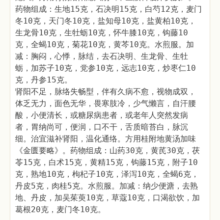
药物组成：生地15克，石决明15克，白芍12克，麦门
冬10克，天门冬10克，盐知母10克，盐黄柏10克，
生龙骨10克，生牡蛎10克，怀牛膝10克，钩藤10
克，全蝎10克，菊花10克，黄芩10克。水煎服。加
减：胸闷，心悸，脉结，去石决明、生龙骨、生牡
蛎，加苏子10克，党参10克，远志10克，炒枣仁10
克，丹参15克。
肾阳不足，脉络失畅型，伴有久病不愈，视物成双，
体乏无力，面色无华，畏寒肢冷，少气懒言，自汗腰
酸，小便清长，或糖尿病患者，或老年人突然发病
者，胃纳尚可，便润，口不干，舌质暗苔白，脉沉
细。治宜滋补肾阳，温化通络。方用桂附地黄汤加味
《金匮要略》。药物组成：山药30克，黄芪30克，茯
苓15克，白术15克，黄精15克，钩藤15克，附子10
克，熟地10克，枸杞子10克，泽泻10克，全蝎6克，
丹皮5克，肉桂5克。水煎服。加减：纳少便溏，去熟
地、丹皮，加吴茱萸10克，草蔻10克，口渴欲饮，加
葛根20克，麦门冬10克。