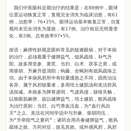
我们中医眼科近期治疗的结果是：在80例中，眼球
位置运动恢复正常，复视完全消失为临床治愈，有61
例，治愈率：76•25%。眼球运动基本恢复正常，但复
视尚未完全消失为显效，有17例。治疗前后无明显变
化，有2例。总有效率97•5%。
按语：麻痹性斜视是眼科常见的疑难眼病，对于本病
的治疗，必须着重于健脾益气，熄风疏络，补气升
阳。故多用党参、黄芪、当归、白术、茯苓之类，或
用柴胡、升麻升提清阳；钩藤、全蝎则有熄风疏络之
功。由于本病风邪所中有轻重缓急之不同，因而治法
各异。属于风邪较重者，多用培土健肌汤和羌活胜风
汤加减。本病多为脾胃虚弱，气虚风侵，脉络失畅，
以致眼肌麻痹。故以健脾益气，培土健肌，散风疏络
为治疗原则；当归、白芍养血活血，为“血行风自
灭”之义。羌活在河间学说中与升麻、柴胡同伍，
为“升举阳气之要药”；诸药合用共奏健脾益气，散风
疏络之效。方药对症，故见其效。或外感风邪，风邪