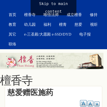
MAIN MENU
Skip to main
content
首页
檀香寺
唯悟法师
成立檀香
修持
教育
幼儿园
福利
檀青
慈爱
视听
其它
e-三圣殿/大愿殿 e-SSD/DYD
电子报
联络
檀香寺
慈爱赠医施药