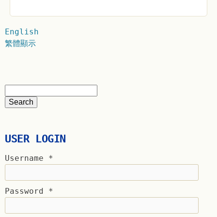
English
繁體顯示
USER LOGIN
Username
*
Password
*