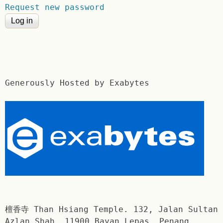
Request new password
Generously Hosted by Exabytes
檀香寺 Than Hsiang Temple. 132, Jalan Sultan
Azlan Shah, 11900 Bayan Lepas, Penang,