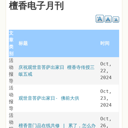
檀香电子月刊
文
章
标题
时间
类
别
活
Oct,
动
庆祝观世音菩萨出家日 檀香寺传授三
22,
报
皈五戒
2024
导
活
Oct,
动
观世音菩萨出家日- 佛前大供
23,
报
2024
导
活
Oct,
动
檀香普门品在线共修 | 累了，怎么办
26,