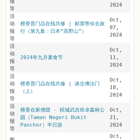
报
2024
导
活
Oct,
动
檀香普门品在线共修 | 邮票带你去旅
07,
报
行（第九集：日本“高野山”）
2024
导
活
Oct,
动
2024年九月素食节
11,
报
2024
导
活
Oct,
动
檀香普门品在线共修 | 谈念佛法门
18,
报
（上）
2024
导
活
檀香在家僧团 - 槟城武吉班卓森林公
Oct,
动
园（Taman Negeri Bukit
21,
报
Panchor）半日游
2024
导
Oct,
图