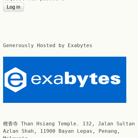
Generously Hosted by Exabytes
檀香寺 Than Hsiang Temple. 132, Jalan Sultan
Azlan Shah, 11900 Bayan Lepas, Penang,