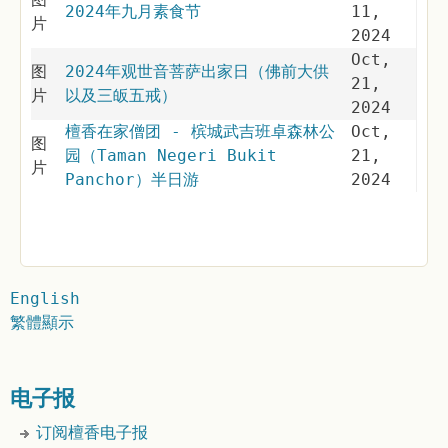
2024年九月素食节
11,
片
2024
Oct,
图
2024年观世音菩萨出家日（佛前大供
21,
片
以及三皈五戒）
2024
檀香在家僧团 - 槟城武吉班卓森林公
Oct,
图
园（Taman Negeri Bukit
21,
片
Panchor）半日游
2024
English
繁體顯示
电子报
订阅檀香电子报