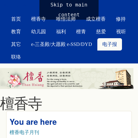
MAIN MENU
Skip to main
content
首页
檀香寺
唯悟法师
成立檀香
修持
教育
幼儿园
福利
檀青
慈爱
视听
其它
e-三圣殿/大愿殿 e-SSD/DYD
电子报
联络
檀香寺
You are here
檀香电子月刊