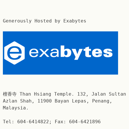
Generously Hosted by Exabytes
檀香寺 Than Hsiang Temple. 132, Jalan Sultan
Azlan Shah, 11900 Bayan Lepas, Penang,
Malaysia.
Tel: 604-6414822; Fax: 604-6421896