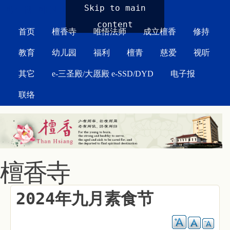
MAIN MENU
Skip to main
content
首页
檀香寺
唯悟法师
成立檀香
修持
教育
幼儿园
福利
檀青
慈爱
视听
其它
e-三圣殿/大愿殿 e-SSD/DYD
电子报
联络
檀香寺
2024年九月素食节