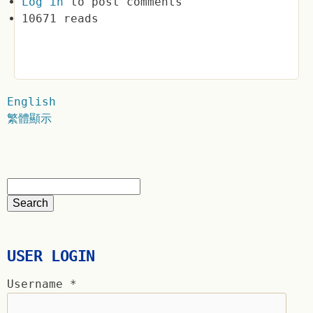
Log in
to post comments
10671 reads
English
繁體顯示
USER LOGIN
Username
*