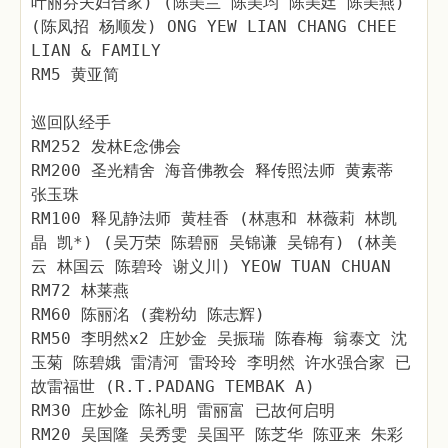
叶丽芬夫妇合家) (陈美兰 陈美均 陈美廷 陈美燕)
(陈凤招 杨顺发) ONG YEW LIAN CHANG CHEE
LIAN & FAMILY
RM5 黄亚简
巡回队经手
RM252 发林E念佛会
RM200 圣光精舍 海音佛教会 释传照法师 黄素蒂
张玉珠
RM100 释见静法师 黄桂香 (林惠和 林薇莉 林凯
晶 凯*) (吴万荣 陈碧丽 吴锦谦 吴锦有) (林美
云 林国云 陈碧玲 谢义川) YEOW TUAN CHUAN
RM72 林莱燕
RM60 陈丽洺 (龚粉幼 陈志辉)
RM50 李明然x2 庄妙金 吴振瑞 陈春梅 翁泰文 沈
玉菊 陈碧娥 雷清河 雷玲玲 李明然 许水强合家 已
故雷福世 (R.T.PADANG TEMBAK A)
RM30 庄妙金 陈礼明 雷丽富 已故何启明
RM20 吴国隆 吴秀雯 吴国平 陈芝华 陈亚来 朱彩