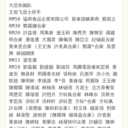
大悲布施队
王燕飞居士经手
RM50 協和食品企業有限公司 新泰源糖果商 蔡国义
RM30 鄭露娜合家
RM20 許益發 周萬泰 連玉和 陳秀芳 陳輝宏 羅建
明合家 潘進通 方麗君 陳佩强 陳亞立 紀锡延合家
黄来贵合家 (王文海 許美真合家) 鄭露*合家 吳晉
興 積福關懷
RM15 梁安康
RM10 劉嘉颖 劉捷颍 劉淑芬 馬團電器傢俬贸易 黄
進安 赖喜财 邢國泰夫婦 張秋收 呂惠萍 洪小光 颜
联德 陳明林 李德源 李*良 黄春瑞 周麗珠 王玉柳
陳耀國 陳漢成 林柚良 林锡强 方居士 北方茶餐室
周楚宏 陳瑞發 許戀月 方钰集合家 林峰永 洪斯光
李思蓓 洪钰凈 洪梓軒 洪钰雯 方钰*合家 方钰佩
許岳輝 (張聲振 陳莉莉合家) 程玉珠 楊富强 刑翠
娗 林喜堅 謝侑晉 (陳耀輝 楊珠蕊合家) 許壹新
黄俊雄 陳嬋枝 黄榮吉 綠屋快印企業 許赐宗 陳嬋