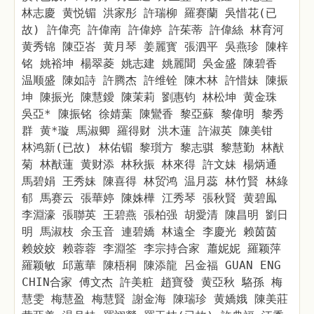
林志慶 黄悦镅 洪家彤 許瑞柳 羅赛蘭 吳惜花(已
故) 許偉亮 許偉南 許偉婷 許茱蒂 許偉絲 林育河
黄秀锦 陳亞峇 黄月琴 姜麗寳 張泗平 吳燕珍 陳梓
铭 姚裕坤 楊翠菱 姚志建 姚麗聞 吳金盛 陳碧香
温顺盛 陳如詩 許腾杰 許维铨 陳木林 許惜妹 陳振
坤 陳振光 陳慧鑀 陳茉莉 劉惠钧 林松坤 黄金珠
吳亞* 陳振铭 徐婧葉 陳鸞香 黎亞蘇 黎偉明 黎秀
群 黄*璇 馬淑卿 羅得财 洪木蓮 許淑英 陳美钳
林鸿新(已故) 林佑镅 黎瓆方 黎志骐 黎慧勤 林猷
菊 林猷蓮 黄财添 林秋振 林來得 許文妹 楊炳通
馬碧娟 王秀妹 陳喜得 林贸鸿 温月蕊 林竹賢 林綠
郁 馬赛云 張華婷 陳姝樺 江秀琴 張秋賢 黄碧鳯
李淵濠 張聯英 王碧燕 張柏强 胡愛清 陳昌明 劉日
明 馬淑枝 余玉音 連碧嬌 林遠全 李慶光 赖茵茵
赖姣姣 赖蓉蓉 李淵筌 李宗持合家 蕭妮妮 羅颖萍
羅颖敏 邱蕙華 陳梧桐 陳添龍 呂金福 GUAN ENG
CHIN合家 傅文杰 許美粧 趙寶發 黄亞秋 駱孫 梅
慧雯 梅慧盈 梅慧賢 謝金海 陳瑞珍 黄嬌娥 陳美莊