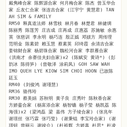
戴隽峰合家 陈辉源合家 何月梅合家 陈杰 曾玉华合
家 丘友仁合家 张连吉合家 (江宇宁 黄慧君) TAN
AH SIM & FAMILY
RM50 释真道法师 林雪枝 林月春 林楚君 林健绸
陈丽秀 陈莲芳 庄吉成 庄再成 庄惠荔 苏施敏 余惠
英 张慈训 李永明 杨巧连 殷正嫣 邓媄方 周传理
范明金 陈素碧 赖玉慧 蔡素英 邱绮霞 余清吉合家
姜锦财合家 杨碧珠合家 魏松河合家 李群雁合家
(洪南才 余赛佳夫妇合家)x2 (陈赋安 黄诗*) (彭
韵冰 陈得笋) (曾敬泽 涂莉凤) GOH SAW WAH
IMO QUEH LYE KIOW SIM CHOI HOON 已故陈
廷玉
RM40 (刘俊鸿 谢瑾慧)
RM36 骆伟玲
RM30 蔡美娟 苏秋明 黄子良 庄秀叶 陈秋香合家
方娇銮合家 (杨富添合家 杨智镳 杨子莹 杨凯荔 陈
海强)x2 (梁鸿磊 梁 嘉伟 方子绫合家) (张兆年
谢璟丝 张巧霖 张巧莹) (谢秉锟 李宝玲合家) (谢
璟钮 曾丽云 谢竣介) (杜裕辉 方娇真 杜思* 杜凌