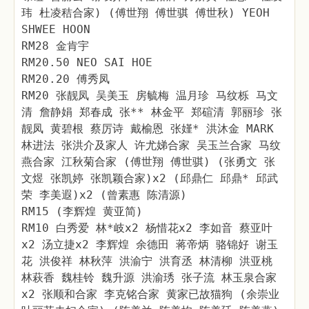
玮 杜凌秸合家) (傅世翔 傅世骐 傅世秋) YEOH
SHWEE HOON
RM28 金肯宇
RM20.50 NEO SAI HOE
RM20.20 傅秀凤
RM20 张靓凤 吴美玉 房毓梅 温月珍 马纹栎 马文
清 詹静娟 郑春成 张** 林金平 郑碹清 郭丽珍 张
靓凤 黄碧根 蔡厉诗 戴榆恩 张嫤* 洪沐金 MARK
林进法 张洪介及家人 许尤娣合家 吴玉兰合家 马纹
燕合家 江秋菊合家 (傅世翔 傅世骐) (张勇文 张
文煜 张凯婷 张凯颖合家)x2 (邱鼎仁 邱鼎* 邱武
荣 李美遐)x2 (曾素惠 陈清源)
RM15 (李辉煌 黄亚简)
RM10 白秀爱 林*岐x2 杨惜花x2 李如音 蔡亚叶
x2 汤立捷x2 李辉煌 余德田 蒋帝炳 骆锦好 谢玉
花 洪俊祥 林秋萍 洪渝宁 洪育丞 林清柳 洪亚桃
林萩香 魏桂铃 魏升源 洪渝琇 张子流 林玉泉合家
x2 张顺和合家 李克铭合家 黄家已故猫狗 (余崇业