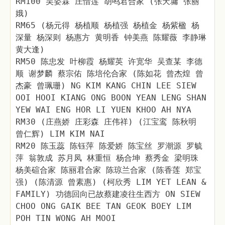
RM100 吴姿霖 庄惜莲 胡鸣君合家 (张天墉 张丽
娥)
RM65 (杨元得 杨植顺 杨植强 杨植金 杨紫楹 杨
深量 杨深则 杨惠方 黄明香 钟美燕 陈耀薇 李静琳
黄大逢)
RM50 陈忠发 叶柳霞 杨耀英 许宽华 吴查某 李德
顺 谢梦麟 蔡宗佑 陈培伦合家 (陈如花 曾杰煌 曾
杰豪 曾珮珊) NG KIM KANG CHIN LEE SIEW
OOI HOOI KIANG ONG BOON YEAN LENG SHAN
YEW WAI ENG HOR LI YUEN KHOO AH NYA
RM30 (庄燕娇 庄彩森 庄伟祥) (江宝鸾 陈秋明
曾仁辉) LIM KIM NAI
RM20 陈玉蕊 陈钰萍 陈爱娇 陈宝丝 罗潮源 罗毓
萍 翁敦成 苏月凤 林重恒 杨合坤 蔡秀金 梁明珠
杨美碹合家 陈丽君合家 陈琼兰合家 (陈香莲 郑宝
强) (陈清源 曾素惠) (柯欣秀 LIM YET LEAN &
FAMILY) 功德回向已故蔡建凌往生西方 ON SIEW
CHOO ONG GAIK BEE TAN GEOK BOEY LIM
POH TIN WONG AH MOOI