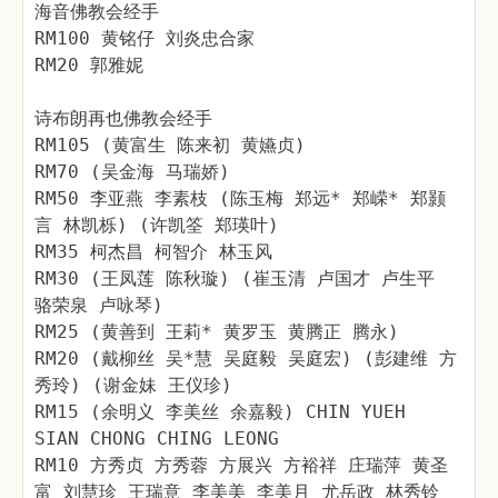
海音佛教会经手
RM100 黄铭仔 刘炎忠合家
RM20 郭雅妮
诗布朗再也佛教会经手
RM105 (黄富生 陈来初 黄嬿贞)
RM70 (吴金海 马瑞娇)
RM50 李亚燕 李素枝 (陈玉梅 郑远* 郑嵘* 郑颢
言 林凯栎) (许凯筌 郑瑛叶)
RM35 柯杰昌 柯智介 林玉风
RM30 (王凤莲 陈秋璇) (崔玉清 卢国才 卢生平
骆荣泉 卢咏琴)
RM25 (黄善到 王莉* 黄罗玉 黄腾正 腾永)
RM20 (戴柳丝 吴*慧 吴庭毅 吴庭宏) (彭建维 方
秀玲) (谢金妹 王仪珍)
RM15 (余明义 李美丝 余嘉毅) CHIN YUEH
SIAN CHONG CHING LEONG
RM10 方秀贞 方秀蓉 方展兴 方裕祥 庄瑞萍 黄圣
富 刘慧珍 王瑞意 李美美 李美月 尤岳政 林秀铃