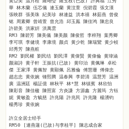
黄亞美 温月桂 羅翊瑩 羅玉枝(已故) 許典福 江秀
華 林木蘭 伍芯儀 連玉蘭 黄汶萱 倪碧霞 張文漢
張映群 張美珠 紀美珍 林連益 洪本禧 林茹燕 曾俊
铭 周素卿 曾靖萱 曾允浩 邱玉鳯 陳佳鸿 陳忠良
許碧美 洪家姸 洪萬雲
RM3 陳碧芳 陳美儀 陳美颜 陳俊哲 李梓翔 葉秀卿
李可琪 李健境 李康境 颜贞 黄少乾 陳瑞鸞 黄少桢
邱秀芳 陳燕粧
RM2 劉民權 劉民结 劉民澤 黄偉賢 黄偉倫 黄瑋涵
颜淑詩 黄子軒 王振抗(已故) 黄印治 黄佩琳 卓松
傑 王家澤 黄佩智 黄顯佩 呂雅倫 傅慧珊 傅偉忠
趙志忠 黄依婉 锺熙腾 温春興 李碧清 温慧芳 温洲
廣 温洲廷 楊証億 林秋平 林*慧 林镇賓 林欣怡
陳彩音 陳佳楹 陳照富 方炎謙 方源鑫 方麗筠 方钰
妮 黄敏盈 方毓慈 許兆陽 許兆民 許兆隆 楊湧钧
楊秀珍 黄依婉
許立全居士经手
RM50 [連燕蓮(已故)与李桂平] 陳志成合家