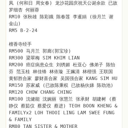
凤 (何和日 周女春) 龙沙花园庆祝天公诞余款 已故
罗细杏 何丽蓉
RM10 张秋雄 陈彩娥 陈春莲 李暹娟 (徐月兰 谢
金山)
RM5 B-2-24
檀香寺经手
RM500 马月兰 郭廊(郭宝珍)
RM300 梁翠梅 SIM KHIM LIAN
RM200 癌症病患众生 刘绣媚 杜亚心 佛弟子 陈怡
芬 范玉桂 林佳锋 林依璇 王姵清 林楷强 王联国
黄郁胜合家 廖财喜合家 吴国强合家 KANG SIM HU
RM150 苏家威 (已故陈秉权 已故杨伙娣 陈劲池)
RM120 CHOW CHANG CHING
RM100 沈健能 沈婉丽 张慧兰 张承财 胡建树 (蔡
静仪 蔡茹仪 蔡爱仪 蔡进) TEOH BOON KHENG &
FAMILYx2 LOH THOOI LING LAM SWEE FUNG
& FAMILY
RM80 TAN SISTER & MOTHER