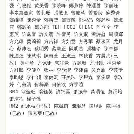
强 何惠妃 黄美香 陳曉峰 鄭燕婷 陳迺哲 陳俞瑾
李素嘉合家 曾莉珊 張敏憶 曾慶萬 曾繁良 蘇秀珠
鄭维樟 陳秀蕾 鄭海聲 鄭首耀 鄭彩晶 鄭舒琳 鄭淑
雲 鄭辉的 鄭亦能 TEH HOOI CHENG 許立全 李
惠英 許鑫智 許文翡 許智勇 許文嫻 黄詩盈 周顺輝
方允耀 黄莉莉 方吉祥 方如意 方秀華 蔡永容 尤月
心 蔡康宏 蔡明秀 蔡康正 陳明贵 張桂珍 陳卓群
陳進煌 陳慧琪 陳慧萱 王淑玉 林秋香 方展武(已
故) 黄桂珍 方佩珊 赖註豪 方麗珊 方壯凯 林秀華
方壯勝 李健立 張林 李欣潔 李建偉 吳秀雁 李芸伊
李昀恩 李仁颢 李健宏 莊美珠 李煜鑫 李俊康 李玫
婷 何義清 何梓豪 何依汶 方宇暄
RM4 翁金旺 翁钰英 許锦雲 萧振華 萧渭恒 萧渭培
萧渭程 楊子偉
RM2 紀水枝(已故) 陳楓茵 陳琨歷 陳琨财 陳坤得
(已故) 陳秀葉(已故)