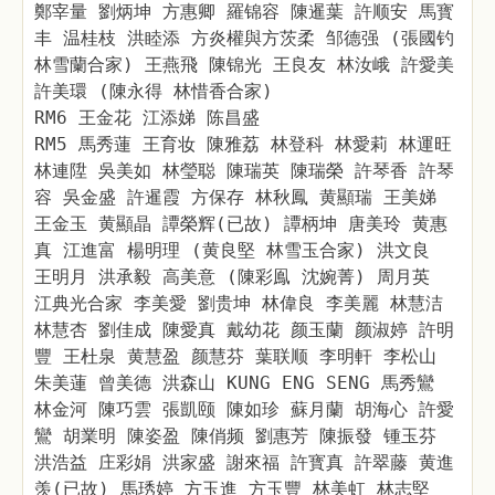
鄭宰量 劉炳坤 方惠卿 羅锦容 陳暹葉 許顺安 馬寳
丰 温桂枝 洪睦添 方炎權與方茨柔 邹德强 (張國钓
林雪蘭合家) 王燕飛 陳锦光 王良友 林汝峨 許愛美
許美環 (陳永得 林惜香合家)
RM6 王金花 江添娣 陈昌盛
RM5 馬秀蓮 王育妆 陳雅荔 林登科 林愛莉 林運旺
林連陞 吳美如 林瑩聪 陳瑞英 陳瑞榮 許琴香 許琴
容 吳金盛 許暹霞 方保存 林秋鳳 黄顯瑞 王美娣
王金玉 黄顯晶 譚榮辉(已故) 譚柄坤 唐美玲 黄惠
真 江進富 楊明理 (黄良堅 林雪玉合家) 洪文良
王明月 洪承毅 高美意 (陳彩鳯 沈婉菁) 周月英
江典光合家 李美愛 劉贵坤 林偉良 李美麗 林慧洁
林慧杏 劉佳成 陳愛真 戴幼花 颜玉蘭 颜淑婷 許明
豐 王杜泉 黄慧盈 颜慧芬 葉联顺 李明軒 李松山
朱美蓮 曾美德 洪森山 KUNG ENG SENG 馬秀鸞
林金河 陳巧雲 張凱颐 陳如珍 蘇月蘭 胡海心 許愛
鸞 胡業明 陳姿盈 陳俏频 劉惠芳 陳振發 锺玉芬
洪浩益 庄彩娟 洪家盛 謝來福 許寳真 許翠藤 黄進
羡(已故) 馬琇婷 方玉進 方玉豐 林美虹 林志堅