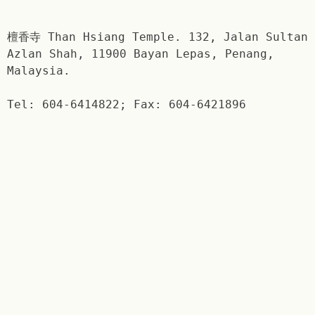
檀香寺 Than Hsiang Temple. 132, Jalan Sultan
Azlan Shah, 11900 Bayan Lepas, Penang,
Malaysia.
Tel: 604-6414822; Fax: 604-6421896