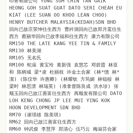
印务有限公司 YONG SUM CHIN TAN GAIK
HEONG GOH SUAT GUAT DATO SERI CHEAH EU
KIAT (LEE SUAN OO KHOO LEAN CHOO)
HENRY BUTCHER MALAYSIA(KEDAH)SDN BHD
回向已故庄荣坤往生西方 曹紟洄回向已故郑月鸾往生
西方 蔡丽华回向已故李福和往生西方 康力有限公司
RM150 THE LATE KANG YEE TIN & FAMILY
RM130 林美湖
RM105 无名氏
RM100 蛇庙 黄宝玲 黄新强 袁慧芯 邓碧霞 林亚
和 陈柄城 梁*凌 杜丽枝 许金土合家 (林*憓 林*
潔) (陈仪华 许惠卿) (林耀钦 方筠媚 林锟桉 林
梁时 林思漂 林瑞英) (准拿督陈良成 洪水珍) 张
顺玉回向已故江善富往生西方 再顺发有限公司 DATO
LOH KENG CHONG JP LEE MUI YING KOK
HOON DEVELOPMENT SDN BHD
RM70 (谢璟雄 陈美琪)
RM62 回向已故江善富往生西方
RM60 钟武俊 李慧萍 郑清心 伍巧云 梅淑芬合家