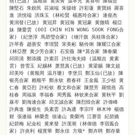
燕(已故) 温顺喜 黄美菁 温寜元 黄喜明 陳福贵
陳堅石 朱銳民 莊淑端 朱骏雄 許彩蓮 黄寶娟 羅喜
進 洪悅端 洪珠玉 (林松賢 楊惠玲合家) 連俊杰
黄润發(已故) 黄冠昇 黄冠瀚 黄冠豪 黄微晴 楊亞
妹 陳愛雲 (OOI CHIN HIN WONG SOOK FONG合
家) (紀堡淳 馬碧瑩合家) (锺汗旗 吳桂珠合家)
許琴香 趙善安 李璟賢 宋美彬 駱伶俐 陳耀江合家
(林亞歷 黄少芳合家) 石安薇 陳*菖合家 陳春蘭
邱田清 鄭添國 許素芬 許灶海夫婦 (温顺吉 黄素
雲) 曾雪玉 紀赐林 萧慧真(已故) 黄梁赐 陳文超
邱美玲 (黄顺周 温月珊) 李堡贝 鄭玉仙(已故) 陳
银亮合家 赖顺平 鄭永钦 蔡春祥 王金鳯 王少桢 黄
仁春 黄亞烈 許松钦 蔡文和合家 陳慧芳 羅惜燕 高
桂春 周福泉 李福春 周秀鳯 林钦來合家 黄秋平 劉
庥岑 劉海連合家 邱文誠合家 陳烈煌合家 許偉峰
許典進 陳俊生 吳素雲 許為通 李宗玶 林木坤 楊德
财 張連福 林榮贵 徐逺山 黄榮鸿 江赛音 紀碧嬌
紀碧梅 紀金松 黄來發 許漢潮 (林偉德 李宿鳯合
家) 許炎利 楊寳華 鄭永佳 方颂* 鄭卉聘 鄭存量