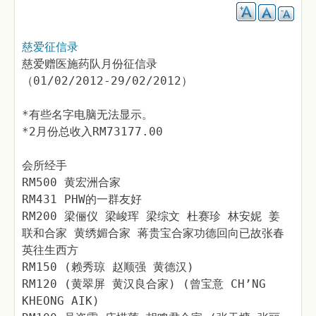
慈爱征信录
慈爱赠医施药队月份征信录
（01/02/2012-29/02/2012）
*有些名字电脑无法显示。
*2月份总收入RM73177.00
会所经手
RM500 黄宏洲合家
RM431 PHW的一群友好
RM200 梁俪仪 梁峻珲 梁综文 杜赛珍 林安妮 姜
联和合家 黄绣媚合家 蒋贵宝合家功德回向已故张春
英往生西方
RM150 (赖秀琼 赵顺强 黄德汉)
RM120 (黄翠屏 黄汉良合家) (曾宝意 CH’NG
KHEONG AIK)