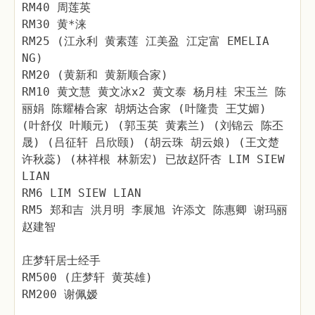
RM40 周莲英
RM30 黄*涞
RM25 (江永利 黄素莲 江美盈 江定富 EMELIA
NG)
RM20 (黄新和 黄新顺合家)
RM10 黄文慧 黄文冰x2 黄文泰 杨月桂 宋玉兰 陈
丽娟 陈耀椿合家 胡炳达合家 (叶隆贵 王艾媚)
(叶舒仪 叶顺元) (郭玉英 黄素兰) (刘锦云 陈丕
晟) (吕征轩 吕欣颐) (胡云珠 胡云娘) (王文楚
许秋蕊) (林祥根 林新宏) 已故赵阡杏 LIM SIEW
LIAN
RM6 LIM SIEW LIAN
RM5 郑和吉 洪月明 李展旭 许添文 陈惠卿 谢玛丽
赵建智
庄梦轩居士经手
RM500 (庄梦轩 黄英雄)
RM200 谢佩嫒