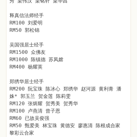
秀 梁伟汉 梁铭轩 梁华昌
释真信法师经手
RM100 刘爱明
RM50 郭松锦
吴国强居士经手
RM1500 众佛友
RM1000 陈镇德 苏凤嫦
RM400 杨耀英
郑绣华居士经手
RM200 阮宝珠 陈冰心 郑绣华 赵河源 黄利青 潘
姝* 郭玉兰 贺金莲 陈莉雯
RM120 张炳耀 贺秀美 贺秀华
RM100 卢燕清 曾子恩
RM60 已故吴俊强
RM50 甄爱美 林宝珠 黄德安 廖惠清 陈根成合家
黎彩云合家