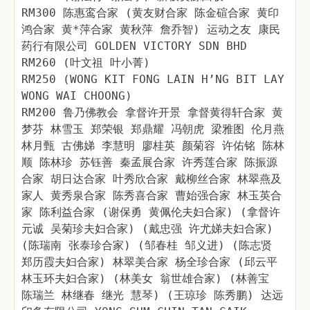
RM300 陈惠鸾合家 (黄友财合家 陈金碹合家 黄印
鸿合家 黄*萍合家 黄秋萍 詹乔智) 运动之友 康民
药行有限公司 GOLDEN VICTORY SDN BHD
RM260 (叶文祖 叶小菁)
RM250 (WONG KIT FONG LAIN H’NG BIT LAY
WONG WAI CHOONG)
RM200 鲁乃佛教会 拿督许开景 拿督黄得轩合家 黄
梦芬 林雪玉 郑荣银 郑鼎耀 冯朝虎 梁雅图 伦月燕
林月甄 古佛娣 李慧明 廖桂英 颜菊容 许佑铭 陈林
顺 陈林珍 苏钰善 秦孟展合家 许秀莲合家 陈振源
合家 胡日达合家 叶秀欣合家 戴柳丝合家 林翠燕及
家人 黄秀泉合家 陈秀喜合家 曹始强合家 林玉英合
家 陈利益合家 (谢保勇 黄佩伦夫妇合家) (拿督许
元诚 吴菊珍夫妇合家) (戴忠强 许尤娣夫妇合家)
(陈瑞南 张泰珍合家) (邹春桂 邹义进) (陈志贤
郑历霞夫妇合家) 林翠美合家 杨全珍合家 (邱云平
林玉环夫妇合家) (林美女 翁世雄合家) (林善宝
陈瑞兰 林继春 继光 慧琴) (王琼珍 陈秀鹏) 达远