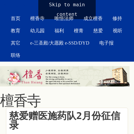
MAIN MENU
Skip to main
content
首页
檀香寺
唯悟法师
成立檀香
修持
教育
幼儿园
福利
檀青
慈爱
视听
其它
e-三圣殿/大愿殿 e-SSD/DYD
电子报
联络
檀香寺
慈爱赠医施药队2月份征信
录