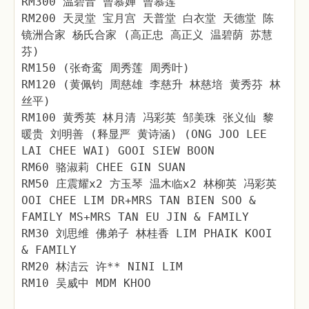
RM300 温碧音 曾慕婵 曾慕莲
RM200 天灵堂 宝月宫 天普堂 白衣堂 天德堂 陈
镜洲合家 杨氏合家 (高正忠 高正义 温碧荫 苏慧
芬)
RM150 (张奇鸾 周秀莲 周秀叶)
RM120 (黄佩钧 周慈雄 李慈升 林慈培 黄秀芬 林
丝平)
RM100 黄秀英 林月清 冯彩英 邹美珠 张义仙 黎
暖贵 刘明善 (释显严 黄诗涵) (ONG JOO LEE
LAI CHEE WAI) GOOI SIEW BOON
RM60 骆淑莉 CHEE GIN SUAN
RM50 庄震耀x2 方玉琴 温木临x2 林柳英 冯彩英
OOI CHEE LIM DR+MRS TAN BIEN SOO &
FAMILY MS+MRS TAN EU JIN & FAMILY
RM30 刘思维 佛弟子 林桂香 LIM PHAIK KOOI
& FAMILY
RM20 林洁云 许** NINI LIM
RM10 吴威中 MDM KHOO