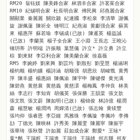
RM20 翁钰媄 陳美鋒合家 林泗丰合家 許茗茱合家
RM10 紀锡明合家 杜長明合家 傅民興 邱燕麗合家
關顯業 秦麗麗 關欣颍 紀連國 李松泉 李清華 謝佩
旋 謝佩蓮 陳祈全 锺明江 紀燕淑 黄獻强合家 蘇英
來 楊惠萍 蘇若瑜 李锡成(已故) 陳暹英 楊益誠
(已故) 李蘭英 楊子全合家 王小淵 王長志 王曉沁
锺玥蒂 許明端 許振顺 葉慧儀 許立* 許立勇 許立
棕 劉來财 李亞利合家 陳美蘭合家 徐嘉薇
RM5 李婉婷 劉來興 劉苡均 劉殷彤 劉旻慧 楊涵琍
楊钧顺 楊钧鑛 楊詩涵 胡顺强 胡恩欣 胡峻戬 黄秀
萍 陳丰盛 楊惠娟 陳佩渝 陳宇申 陳键傑 黄光满
陳碧燕 黄慈襄 黄慈義 黄慈澴 楊梅鳳 李仲良 林美
絲 李志行 李知肯 胡儀英 張保勝 王韻棠 張文歆
張文凯 張文蔚 陳如明(已故) 楊锦俊 林詩億 楊潤
森 楊慧敏 楊潤鸿 周嬋清(已故) 張志翰 黄镁豐
張均仰 張睿恩 李亞鐘 馬雅珠 李佩璇 李佩吟 李傳
劼 丁德光 陳映林 許秀美 陳麗雯 陳麗寜 陳振宇
張華琦 張秋聲 許如麗 莊如成合家 鄭愛* 王咏*
葉*酩 王瑞粧 王瑞進 王瑞佳 王瑞雄 何志輝 何友