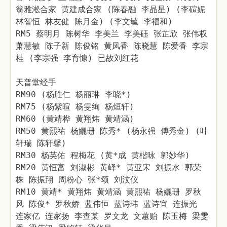
翁雅淞合家 黄建成合家 (陈春融 李晶星) (李碹妮
林智恒 林友健 陈月金) (李文毓 李福和)
RM5 蔡明月 陈树华 李美兰 李美砡 张芷欣 张伟权
萧慧敏 陈子新 陈俊铭 黄凤香 陈晓慧 陈爱香 李宗
桂 (李宗强 李育慷) 已故刘红花
天普堂经手
RM90 (杨胜仁 杨丽琳 李晓*)
RM75 (杨紫暄 杨雯绚 杨烜轩)
RM60 (黄靖桦 黄翔炜 黄靖涵)
RM50 黄熙祐 杨孋珊 陈秀* (杨永强 傅秀金) (叶
轩瑞 陈轩馨)
RM30 杨英佑 程梅花 (黄*成 黄楷咏 郭妙华)
RM20 黄恒富 刘淑彬 黄峄* 黄亚宋 刘振水 郭荣
株 陈振翔 周粉心 张*颂 刘汶仪
RM10 黄靖* 黄翔炜 黄靖涵 黄熙祐 杨孋珊 罗秋
风 陈俊* 罗秋娇 蓝伟恒 蓝诗玮 蓝诗宜 连振光
连家亿 连家扬 李查某 罗文龙 文蕙贻 陈玉梅 梁雯