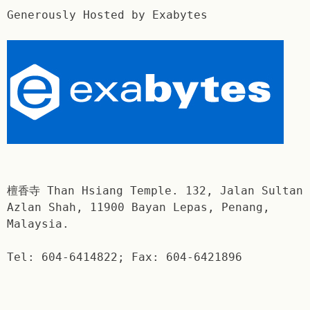
Generously Hosted by Exabytes
檀香寺 Than Hsiang Temple. 132, Jalan Sultan
Azlan Shah, 11900 Bayan Lepas, Penang,
Malaysia.
Tel: 604-6414822; Fax: 604-6421896