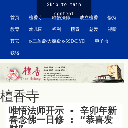
MAIN MENU
Skip to main
content
首页
檀香寺
唯悟法师
成立檀香
修持
教育
幼儿园
福利
檀青
慈爱
视听
其它
e-三圣殿/大愿殿 e-SSD/DYD
电子报
联络
檀香寺
唯悟法师开示 - 辛卯年新
春念佛一日修 : “恭喜发