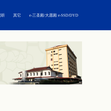
视听
其它
e-三圣殿/大愿殿 e-SSD/DYD