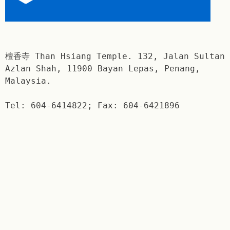
檀香寺 Than Hsiang Temple. 132, Jalan Sultan
Azlan Shah, 11900 Bayan Lepas, Penang,
Malaysia.
Tel: 604-6414822; Fax: 604-6421896