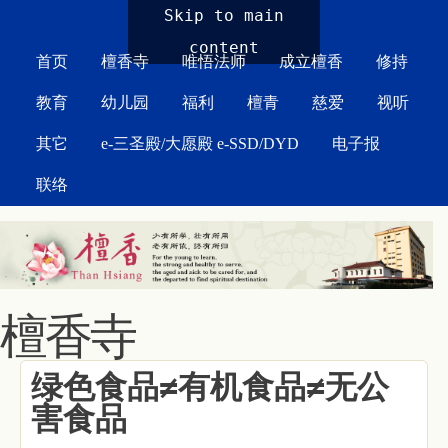
MAIN MENU
Skip to main
content
首页
檀香寺
唯悟法师
成立檀香
修持
教育
幼儿园
福利
檀青
慈爱
视听
其它
e-三圣殿/大愿殿 e-SSD/DYD
电子报
联络
檀香寺
绿色食品≠有机食品≠无公
害食品