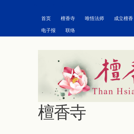
MAIN MENU
首页
檀香寺
唯悟法师
成立檀香
电子报
联络
檀香寺