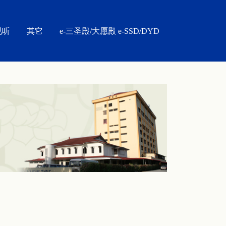
视听
其它
e-三圣殿/大愿殿 e-SSD/DYD