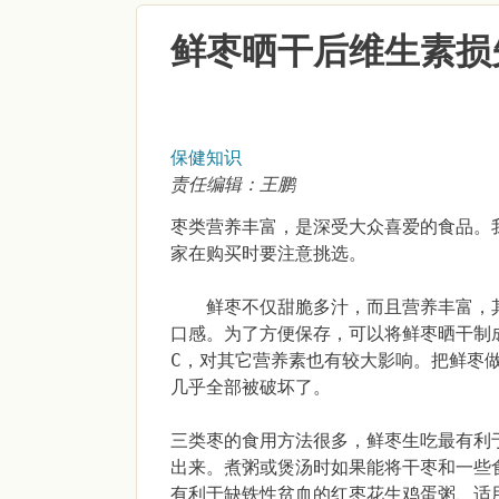
鲜枣晒干后维生素损
保健知识
责任编辑：王鹏
枣类营养丰富，是深受大众喜爱的食品。
家在购买时要注意挑选。
鲜枣不仅甜脆多汁，而且营养丰富，其
口感。为了方便保存，可以将鲜枣晒干制
C，对其它营养素也有较大影响。把鲜枣
几乎全部被破坏了。
三类枣的食用方法很多，鲜枣生吃最有利
出来。煮粥或煲汤时如果能将干枣和一些
有利于缺铁性贫血的红枣花生鸡蛋粥、适