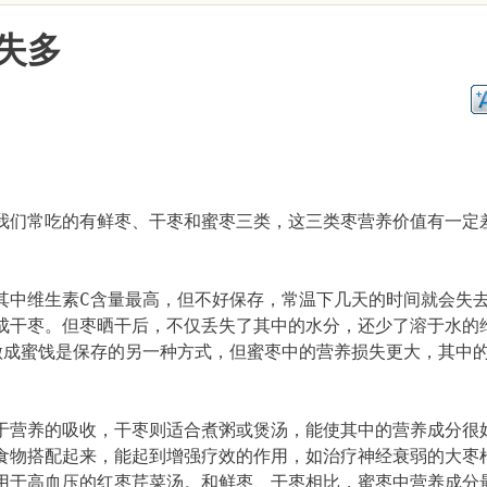
失多
我们常吃的有鲜枣、干枣和蜜枣三类，这三类枣营养价值有一定
中维生素C含量最高，但不好保存，常温下几天的时间就会失
成干枣。但枣晒干后，不仅丢失了其中的水分，还少了溶于水的
做成蜜饯是保存的另一种方式，但蜜枣中的营养损失更大，其中的
于营养的吸收，干枣则适合煮粥或煲汤，能使其中的营养成分很
食物搭配起来，能起到增强疗效的作用，如治疗神经衰弱的大枣
用于高血压的红枣芹菜汤。和鲜枣、干枣相比，蜜枣中营养成分