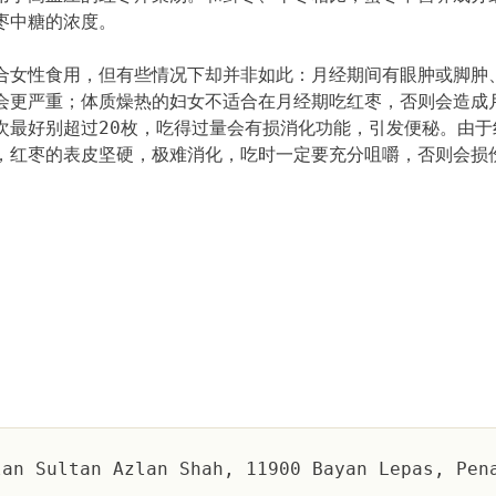
枣中糖的浓度。
女性食用，但有些情况下却并非如此：月经期间有眼肿或脚肿
会更严重；体质燥热的妇女不适合在月经期吃红枣，否则会造成
次最好别超过20枚，吃得过量会有损消化功能，引发便秘。由于
，红枣的表皮坚硬，极难消化，吃时一定要充分咀嚼，否则会损
an Sultan Azlan Shah, 11900 Bayan Lepas, Pen