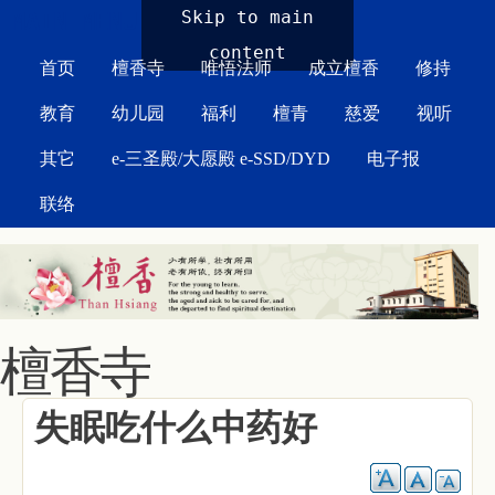
MAIN MENU
Skip to main
content
首页
檀香寺
唯悟法师
成立檀香
修持
教育
幼儿园
福利
檀青
慈爱
视听
其它
e-三圣殿/大愿殿 e-SSD/DYD
电子报
联络
檀香寺
失眠吃什么中药好