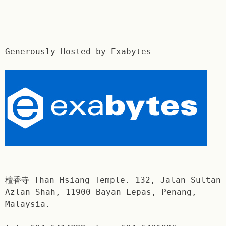
Generously Hosted by Exabytes
檀香寺 Than Hsiang Temple. 132, Jalan Sultan
Azlan Shah, 11900 Bayan Lepas, Penang,
Malaysia.