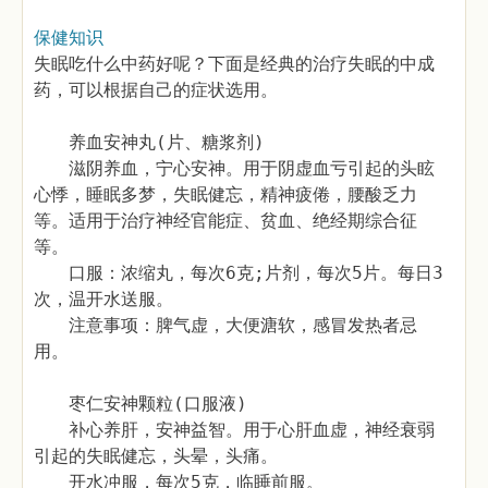
保健知识
失眠吃什么中药好呢？下面是经典的治疗失眠的中成
药，可以根据自己的症状选用。
养血安神丸(片、糖浆剂)
滋阴养血，宁心安神。用于阴虚血亏引起的头眩
心悸，睡眠多梦，失眠健忘，精神疲倦，腰酸乏力
等。适用于治疗神经官能症、贫血、绝经期综合征
等。
口服：浓缩丸，每次6克;片剂，每次5片。每日3
次，温开水送服。
注意事项：脾气虚，大便溏软，感冒发热者忌
用。
枣仁安神颗粒(口服液)
补心养肝，安神益智。用于心肝血虚，神经衰弱
引起的失眠健忘，头晕，头痛。
开水冲服，每次5克，临睡前服。