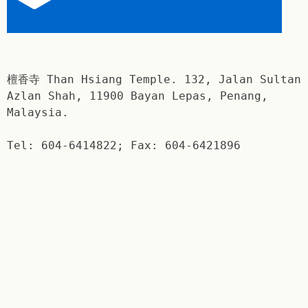
檀香寺 Than Hsiang Temple. 132, Jalan Sultan
Azlan Shah, 11900 Bayan Lepas, Penang,
Malaysia.
Tel: 604-6414822; Fax: 604-6421896