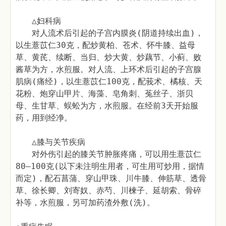
△妇科病
对人流术后引起的子宫内膜炎(阴道持续出血)，
以生薏苡仁30克，配炒黄柏、苍术、怀牛膝、益母
草、黄芪、续断、当归、炒大黄、炒藕节、小蓟、败
酱草为方，水煎服。对人流、上环术后引起的子宫腺
肌病(痛经)，以生薏苡仁100克，配莪术、橘核、天
花粉、炮穿山甲片、海藻、皂角刺、菟丝子、浙贝
母、生甘草、蜈蚣为方，水煎服。在经前3天开始服
药，用到经净。
△膝与关节疾病
对外伤引起的膝关节肿胀疼痛，可以用生薏苡仁
80—100克(以下未注明生用者，可生用可炒用，据情
而定)，配石菖蒲、穿山甲珠、川牛膝、伸筋草、透骨
草、徐长卿、刘寄奴、赤芍、川楝子、延胡索、骨碎
补等，水煎服，另可加药渣外敷(洗)。