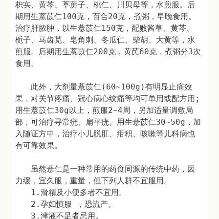
枳实、黄芩、葶苈子、桃仁、川贝母等，水煎服。后
期用生薏苡仁100克，百合20克，煮粥，早晚食用。
治疗肝脓肿，以生薏苡仁150克，配败酱草、黄芩、
栀子、马齿苋、皂角刺、冬瓜仁、柴胡、大黄等，水
煎服。后期用生薏苡仁200克，黄芪60克，煮粥分3次
食用。
此外，大剂量薏苡仁(60~100g)有明显止痛效
果，对关节疼痛、冠心病心绞痛等均可单用或配方用;
用生薏苡仁30g以上，煎服2~4周，另加适量调敷局
部，可治疗寻常疣、扁平疣。用生薏苡仁30~50g，加
入随证方中，治疗小儿脱肛、疳积、咳嗽等儿科病也
有可靠效果。
虽然薏仁是一种常用的药食同源的传统中药，因
力缓，宜久服，重量，但下列人群不宜服用。
1.滑精及小便多者不宜用。
2.孕妇慎服 ，恐流产。
3.津液不足者忌用。