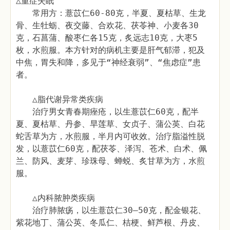
△重症失眠
常用方：薏苡仁60-80克，半夏、夏枯草、生龙
骨、生牡蛎、夜交藤、合欢花、茯苓神、小麦各30
克，石菖蒲、酸枣仁各15克，炙远志10克，大枣5
枚，水煎服。本方针对的病机主要是肝气郁滞，犯及
中焦，胃失和降，多见于“神经衰弱”、“焦虑症”患
者。
△脂代谢异常类疾病
治疗男女青春期痤疮，以生薏苡仁60克，配半
夏、夏枯草、丹参、旱莲草、女贞子、蒲公英、白花
蛇舌草为方，水煎服，半月内可收效。治疗脂溢性脱
发，以薏苡仁60克，配茯苓、泽泻、苍术、白术、佩
兰、防风、麦芽、珍珠母、蝉蜕、炙甘草为方，水煎
服。
△内科脓肿类疾病
治疗肺脓疡，以生薏苡仁30—50克，配金银花、
紫花地丁、蒲公英、冬瓜仁、桔梗、鲜芦根、丹皮、