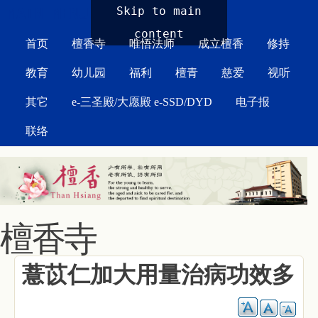
MAIN MENU
Skip to main
content
首页
檀香寺
唯悟法师
成立檀香
修持
教育
幼儿园
福利
檀青
慈爱
视听
其它
e-三圣殿/大愿殿 e-SSD/DYD
电子报
联络
檀香寺
薏苡仁加大用量治病功效多