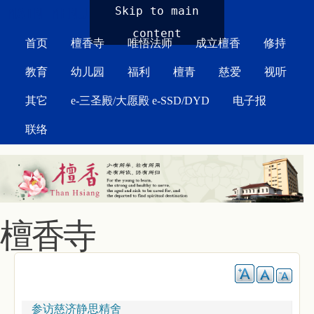
MAIN MENU
Skip to main
content
首页
檀香寺
唯悟法师
成立檀香
修持
教育
幼儿园
福利
檀青
慈爱
视听
其它
e-三圣殿/大愿殿 e-SSD/DYD
电子报
联络
檀香寺
参访慈济静思精舍