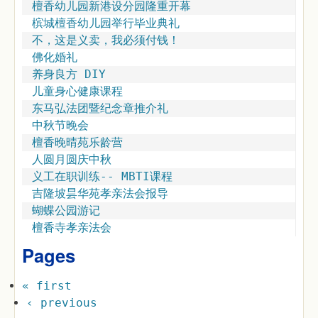
檀香幼儿园新港设分园隆重开幕
槟城檀香幼儿园举行毕业典礼
不，这是义卖，我必须付钱！
佛化婚礼
养身良方 DIY
儿童身心健康课程
东马弘法团暨纪念章推介礼
中秋节晚会
檀香晚晴苑乐龄营
人圆月圆庆中秋
义工在职训练-- MBTI课程
吉隆坡昙华苑孝亲法会报导
蝴蝶公园游记
檀香寺孝亲法会
Pages
« first
‹ previous