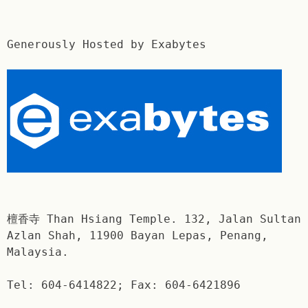
Generously Hosted by Exabytes
檀香寺 Than Hsiang Temple. 132, Jalan Sultan
Azlan Shah, 11900 Bayan Lepas, Penang,
Malaysia.
Tel: 604-6414822; Fax: 604-6421896