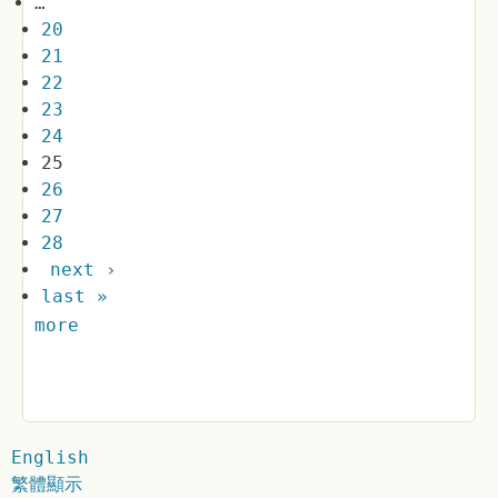
…
20
21
22
23
24
25
26
27
28
next ›
last »
more
English
繁體顯示