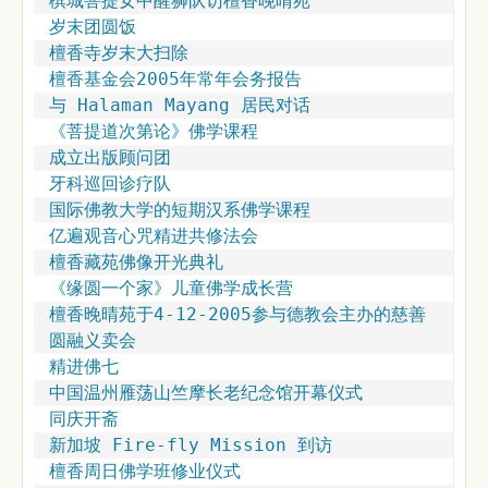
槟城菩提女中醒狮队访檀香晚晴苑
岁末团圆饭
檀香寺岁末大扫除
檀香基金会2005年常年会务报告
与 Halaman Mayang 居民对话
《菩提道次第论》佛学课程
成立出版顾问团
牙科巡回诊疗队
国际佛教大学的短期汉系佛学课程
亿遍观音心咒精进共修法会
檀香藏苑佛像开光典礼
《缘圆一个家》儿童佛学成长营
檀香晚晴苑于4-12-2005参与德教会主办的慈善
圆融义卖会
精进佛七
中国温州雁荡山竺摩长老纪念馆开幕仪式
同庆开斋
新加坡 Fire-fly Mission 到访
檀香周日佛学班修业仪式