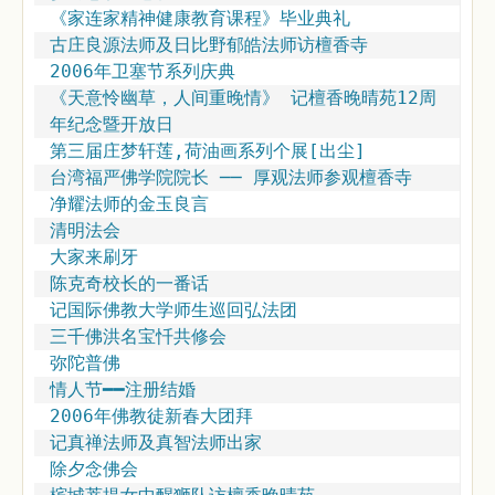
《家连家精神健康教育课程》毕业典礼
古庄良源法师及日比野郁皓法师访檀香寺
2006年卫塞节系列庆典
《天意怜幽草，人间重晚情》 记檀香晚晴苑12周
年纪念暨开放日
第三届庄梦轩莲,荷油画系列个展[出尘]
台湾福严佛学院院长 ── 厚观法师参观檀香寺
净耀法师的金玉良言
清明法会
大家来刷牙
陈克奇校长的一番话
记国际佛教大学师生巡回弘法团
三千佛洪名宝忏共修会
弥陀普佛
情人节━━注册结婚
2006年佛教徒新春大团拜
记真禅法师及真智法师出家
除夕念佛会