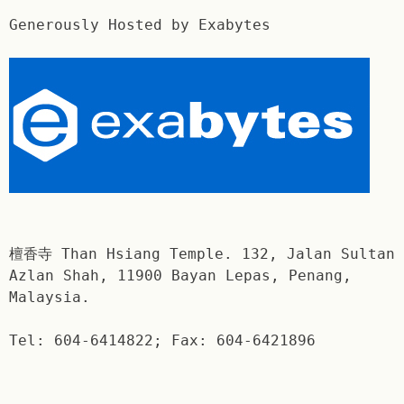
Generously Hosted by Exabytes
檀香寺 Than Hsiang Temple. 132, Jalan Sultan
Azlan Shah, 11900 Bayan Lepas, Penang,
Malaysia.
Tel: 604-6414822; Fax: 604-6421896