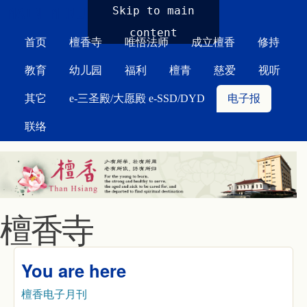
MAIN MENU
Skip to main
content
首页
檀香寺
唯悟法师
成立檀香
修持
教育
幼儿园
福利
檀青
慈爱
视听
其它
e-三圣殿/大愿殿 e-SSD/DYD
电子报
联络
檀香寺
You are here
檀香电子月刊