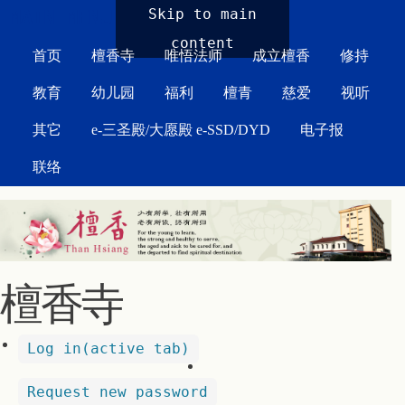
MAIN MENU
Skip to main
content
首页
檀香寺
唯悟法师
成立檀香
修持
教育
幼儿园
福利
檀青
慈爱
视听
其它
e-三圣殿/大愿殿 e-SSD/DYD
电子报
联络
檀香寺
Log in
(active tab)
Request new password