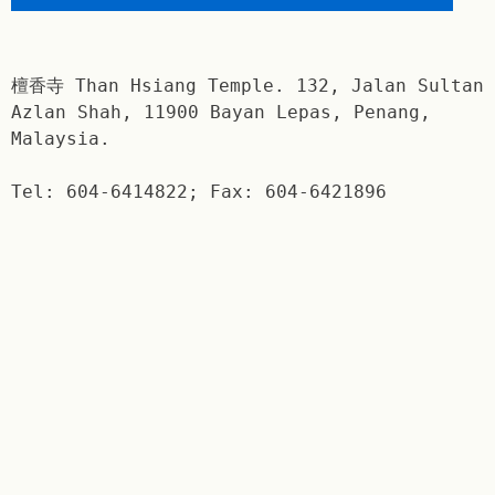
檀香寺 Than Hsiang Temple. 132, Jalan Sultan
Azlan Shah, 11900 Bayan Lepas, Penang,
Malaysia.
Tel: 604-6414822; Fax: 604-6421896